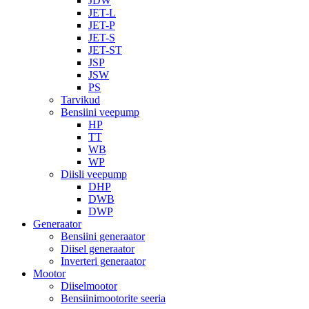
JDW
JET-L
JET-P
JET-S
JET-ST
JSP
JSW
PS
Tarvikud
Bensiini veepump
HP
TT
WB
WP
Diisli veepump
DHP
DWB
DWP
Generaator
Bensiini generaator
Diisel generaator
Inverteri generaator
Mootor
Diiselmootor
Bensiinimootorite seeria