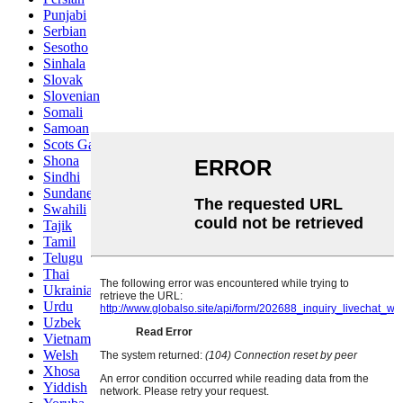
Punjabi
Serbian
Sesotho
Sinhala
Slovak
Slovenian
Somali
Samoan
Scots Gaelic
Shona
Sindhi
Sundanese
Swahili
Tajik
Tamil
Telugu
Thai
Ukrainian
Urdu
Uzbek
Vietnamese
Welsh
Xhosa
Yiddish