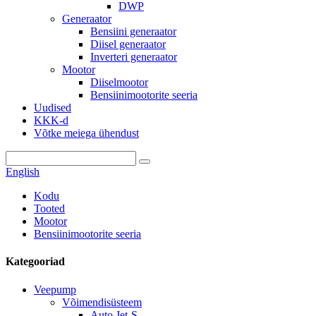
DWP
Generaator
Bensiini generaator
Diisel generaator
Inverteri generaator
Mootor
Diiselmootor
Bensiinimootorite seeria
Uudised
KKK-d
Võtke meiega ühendust
English
Kodu
Tooted
Mootor
Bensiinimootorite seeria
Kategooriad
Veepump
Võimendisüsteem
Auto Jet-S