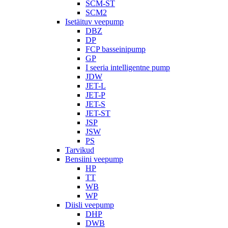
SCM-ST
SCM2
Isetäituv veepump
DBZ
DP
FCP basseinipump
GP
I seeria intelligentne pump
JDW
JET-L
JET-P
JET-S
JET-ST
JSP
JSW
PS
Tarvikud
Bensiini veepump
HP
TT
WB
WP
Diisli veepump
DHP
DWB