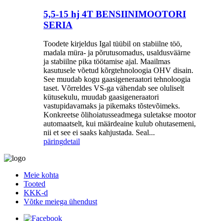
5,5-15 hj 4T BENSIINIMOOTORI
SERIA
Toodete kirjeldus Igal tüübil on stabiilne töö,
madala müra- ja põrutusomadus, usaldusväärne
ja stabiilne pika töötamise ajal. Maailmas
kasutusele võetud kõrgtehnoloogia OHV disain.
See muudab kogu gaasigeneraatori tehnoloogia
taset. Võrreldes VS-ga vähendab see oluliselt
kütusekulu, muudab gaasigeneraatori
vastupidavamaks ja pikemaks tõstevõimeks.
Konkreetse õlihoiatusseadmega suletakse mootor
automaatselt, kui määrdeaine kulub ohutasemeni,
nii et see ei saaks kahjustada. Seal...
päring
detail
Meie kohta
Tooted
KKK-d
Võtke meiega ühendust