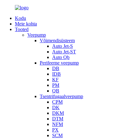
Kodu
Meie kohta
Tooted
Veepump
Võimendisüsteem
Auto Jet-S
Auto Jet-ST
Auto Qb
Perifeerne veepump
DB
IDB
KF
PM
QB
Tsentrifugaalveepump
CPM
DK
DKM
DTM
NFM
PX
SCM