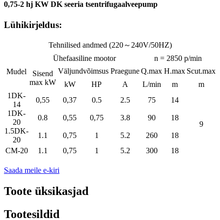
0,75-2 hj KW DK seeria tsentrifugaalveepump
Lühikirjeldus:
Tehnilised andmed (220～240V/50HZ)
Ühefaasiline mootor
n = 2850 p/min
Väljundvõimsus
Praegune
Q.max
H.max
Scut.max
Mudel
Sisend
max kW
kW
HP
A
L/min
m
m
1DK-
0,55
0,37
0.5
2.5
75
14
14
1DK-
0.8
0,55
0,75
3.8
90
18
20
9
1.5DK-
1.1
0,75
1
5.2
260
18
20
CM-20
1.1
0,75
1
5.2
300
18
Saada meile e-kiri
Toote üksikasjad
Tootesildid