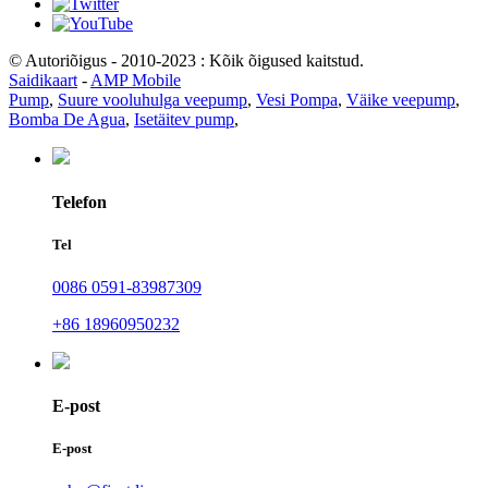
© Autoriõigus - 2010-2023 : Kõik õigused kaitstud.
Saidikaart
-
AMP Mobile
Pump
,
Suure vooluhulga veepump
,
Vesi Pompa
,
Väike veepump
,
Bomba De Agua
,
Isetäitev pump
,
Telefon
Tel
0086 0591-83987309
+86 18960950232
E-post
E-post