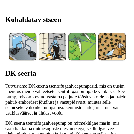
Kohaldatav stseen
DK seeria
Tutvustame DK-seeria tsentrifugaalveepumpasid, mis on uusim
täiendus meie kvaliteetsete tsentrifugaalpumpade valikusse. See
pump, mis on loodud vastama paljude tööstusharude vajadustele,
pakub erakordset jõudlust ja vastupidavust, muutes selle
esimeseks valikuks pumpamisrakenduste jaoks, mis nõuavad
usaldusväärset ja ühtlast voolu.
DK-seeria tsentrifugaalveepump on mitmekülgne masin, mis
saab hakkama mitmesuguste ülesannetega, sealhulgas vee
ülekandmine, niisutamine ja äravool. Olenemata sellest, kas