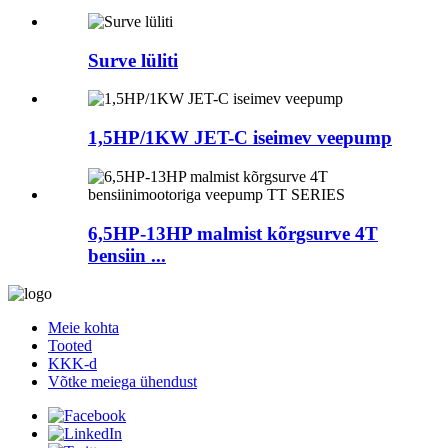
Surve lüliti
1,5HP/1KW JET-C iseimev veepump
6,5HP-13HP malmist kõrgsurve 4T
bensiin ...
Meie kohta
Tooted
KKK-d
Võtke meiega ühendust