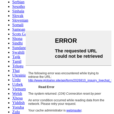
Serbian
Sesotho
Sinhala
Slovak
Slovenian
Somali
Samoan
Scots Gaelic
Shona
Sindhi
Sundanese
Swahili
Tajik
Tamil
Telugu
Thai
Ukrainian
Urdu
Uzbek
Vietnamese
Welsh
Xhosa
Yiddish
Yoruba
Zulu