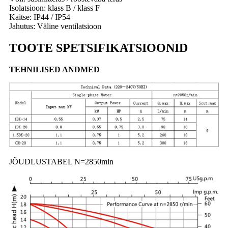
Isolatsioon: klass B / klass F
Kaitse: IP44 / IP54
Jahutus: Väline ventilatsioon
TOOTE SPETSIFIKATSIOONID
TEHNILISED ANDMED
JÕUDLUSTABEL N=2850min