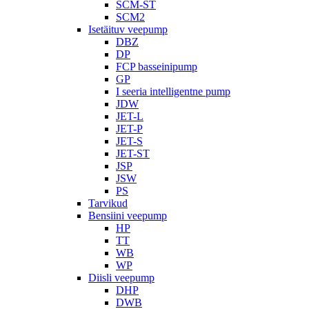
SCM-ST
SCM2
Isetäituv veepump
DBZ
DP
FCP basseinipump
GP
I seeria intelligentne pump
JDW
JET-L
JET-P
JET-S
JET-ST
JSP
JSW
PS
Tarvikud
Bensiini veepump
HP
TT
WB
WP
Diisli veepump
DHP
DWB