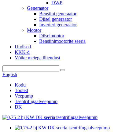
DWP
Generaator
Bensiini generaator
Diisel generaator
Inverteri generaator
Mootor
Diiselmootor
Bensiinimootorite seeria
Uudised
KKK-d
Võtke meiega ühendust
English
Kodu
Tooted
Veepump
Tsentrifugaalveepump
DK