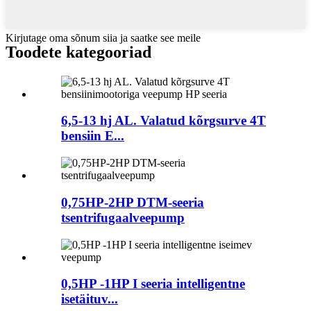
Kirjutage oma sõnum siia ja saatke see meile
Toodete kategooriad
6,5-13 hj AL. Valatud kõrgsurve 4T
bensiin E...
0,75HP-2HP DTM-seeria
tsentrifugaalveepump
0,5HP -1HP I seeria intelligentne
isetäituv...