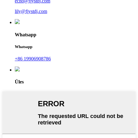
echo@fjystdj.com
lily@fjystdj.com
Whatsapp
Whatsapp
+86 19906908786
Üles