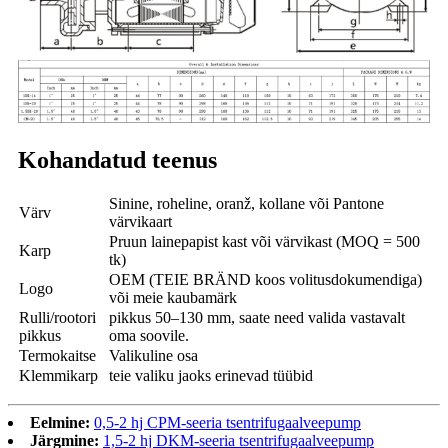
Kohandatud teenus
Sinine, roheline, oranž, kollane või Pantone
Värv
värvikaart
Pruun lainepapist kast või värvikast (MOQ = 500
Karp
tk)
OEM (TEIE BRÄND koos volitusdokumendiga)
Logo
või meie kaubamärk
Rulli/rootori
pikkus 50–130 mm, saate need valida vastavalt
pikkus
oma soovile.
Termokaitse
Valikuline osa
Klemmikarp
teie valiku jaoks erinevad tüübid
Eelmine:
0,5-2 hj CPM-seeria tsentrifugaalveepump
Järgmine:
1,5-2 hj DKM-seeria tsentrifugaalveepump