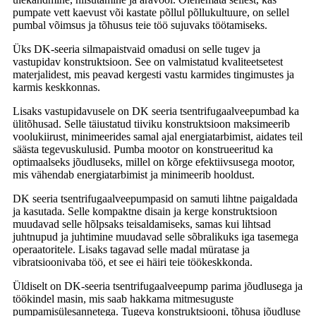
pumpate vett kaevust või kastate põllul põllukultuure, on sellel
pumbal võimsus ja tõhusus teie töö sujuvaks töötamiseks.
Üks DK-seeria silmapaistvaid omadusi on selle tugev ja
vastupidav konstruktsioon. See on valmistatud kvaliteetsetest
materjalidest, mis peavad kergesti vastu karmides tingimustes ja
karmis keskkonnas.
Lisaks vastupidavusele on DK seeria tsentrifugaalveepumbad ka
ülitõhusad. Selle täiustatud tiiviku konstruktsioon maksimeerib
voolukiirust, minimeerides samal ajal energiatarbimist, aidates teil
säästa tegevuskulusid. Pumba mootor on konstrueeritud ka
optimaalseks jõudluseks, millel on kõrge efektiivsusega mootor,
mis vähendab energiatarbimist ja minimeerib hooldust.
DK seeria tsentrifugaalveepumpasid on samuti lihtne paigaldada
ja kasutada. Selle kompaktne disain ja kerge konstruktsioon
muudavad selle hõlpsaks teisaldamiseks, samas kui lihtsad
juhtnupud ja juhtimine muudavad selle sõbralikuks iga tasemega
operaatoritele. Lisaks tagavad selle madal müratase ja
vibratsioonivaba töö, et see ei häiri teie töökeskkonda.
Üldiselt on DK-seeria tsentrifugaalveepump parima jõudlusega ja
töökindel masin, mis saab hakkama mitmesuguste
pumpamisülesannetega. Tugeva konstruktsiooni, tõhusa jõudluse