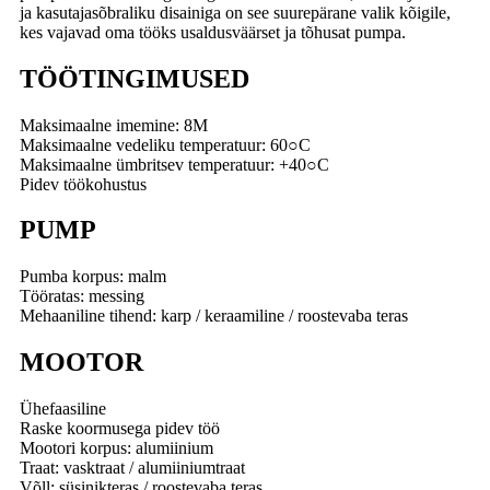
ja kasutajasõbraliku disainiga on see suurepärane valik kõigile,
kes vajavad oma tööks usaldusväärset ja tõhusat pumpa.
TÖÖTINGIMUSED
Maksimaalne imemine: 8M
Maksimaalne vedeliku temperatuur: 60○C
Maksimaalne ümbritsev temperatuur: +40○C
Pidev töökohustus
PUMP
Pumba korpus: malm
Tööratas: messing
Mehaaniline tihend: karp / keraamiline / roostevaba teras
MOOTOR
Ühefaasiline
Raske koormusega pidev töö
Mootori korpus: alumiinium
Traat: vasktraat / alumiiniumtraat
Võll: süsinikteras / roostevaba teras