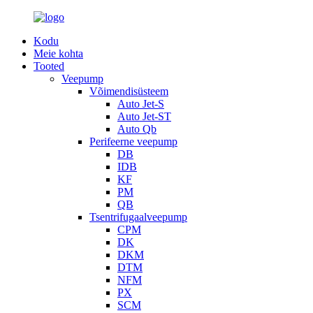
Kodu
Meie kohta
Tooted
Veepump
Võimendisüsteem
Auto Jet-S
Auto Jet-ST
Auto Qb
Perifeerne veepump
DB
IDB
KF
PM
QB
Tsentrifugaalveepump
CPM
DK
DKM
DTM
NFM
PX
SCM